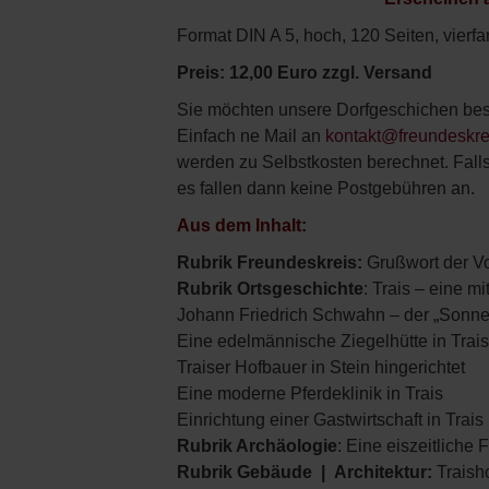
Format DIN A 5, hoch, 120 Seiten, vierf
Preis: 12,00 Euro zzgl. Versand
Sie möchten unsere Dorfgeschichen bes
Einfach ne Mail an
kontakt@freundeskre
werden zu Selbstkosten berechnet. Falls
es fallen dann keine Postgebühren an.
Aus dem Inhalt:
Rubrik Freundeskreis:
Grußwort der V
Rubrik
Ortsgeschichte
: Trais – eine mi
Johann Friedrich Schwahn – der „Sonne
Eine edelmännische Ziegelhütte in Trai
Traiser Hofbauer in Stein hingerichtet
Eine moderne Pferdeklinik in Trais
Einrichtung einer Gastwirtschaft in Trais
Rubrik
Archäologie
: Eine eiszeitliche F
Rubrik
Gebäude | Architektur:
Traisho