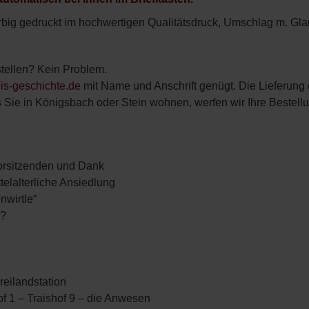
arbig gedruckt im hochwertigen Qualitätsdruck, Umschlag m. Glan
tellen? Kein Problem.
is-geschichte.de
mit Name und Anschrift genügt. Die Lieferung 
 Sie in Königsbach oder Stein wohnen, werfen wir Ihre Bestellu
orsitzenden und Dank
ttelalterliche Ansiedlung
nwirtle“
s?
reiland­station
f 1 – Traishof 9 – die Anwesen