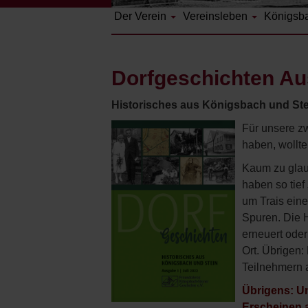
Der Verein
Vereinsleben
Königsb
Dorfgeschichten Aus
Historisches aus Königsbach und Ste
Für unsere zw
haben, wollte
Kaum zu glaub
haben so tief
um Trais eine
Spuren. Die H
erneuert ode
Ort. Übrigen:
Teilnehmern a
Übrigens: U
Erscheinen a