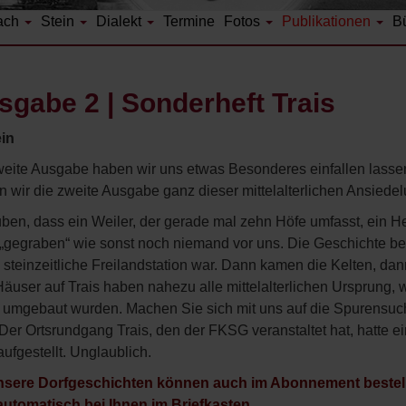
ach
Stein
Dialekt
Termine
Fotos
Publikationen
B
gabe 2 | Sonderheft Trais
in
eite Ausgabe haben wir uns etwas Besonderes einfallen lassen. 
n wir die zweite Ausgabe ganz dieser mittelalterlichen Ansied
en, dass ein Weiler, der gerade mal zehn Höfe umfasst, ein Hef
 „gegraben“ wie sonst noch niemand vor uns. Die Geschichte be
 steinzeitliche Freilandstation war. Dann kamen die Kelten, dan
äuser auf Trais haben nahezu alle mittelalterlichen Ursprung,
r umgebaut wurden. Machen Sie sich mit uns auf die Spurensuc
 Der Ortsrundgang Trais, den der FKSG veranstaltet hat, hatte 
ufgestellt. Unglaublich.
nsere Dorfgeschichten können auch im Abonnement bestellt
utomatisch bei Ihnen im Briefkasten.