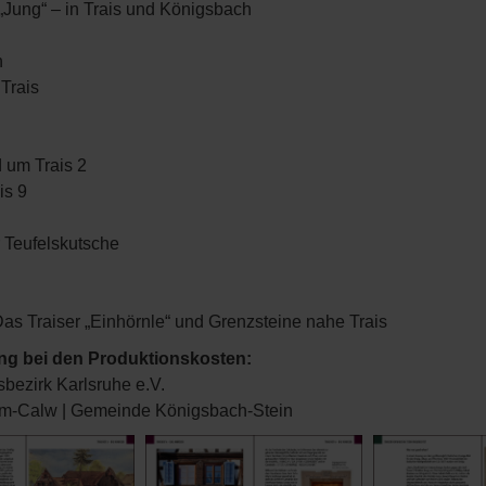
„Jung“ – in Trais und Königsbach
n
Trais
 um Trais 2
is 9
 Teufelskutsche
as Traiser „Einhörnle“ und Grenzsteine nahe Trais
ung bei den Produktionskosten:
bezirk Karlsruhe e.V.
im-Calw | Gemeinde Königsbach-Stein