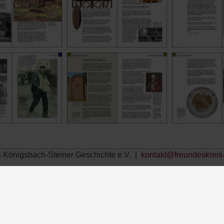
 Königsbach-Steiner Geschichte e.V. |
kontakt@freundeskreis