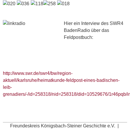
Hier ein Interview des SWR4
BadenRadio über das
Feldpostbuch:
http://www.swr.de/swr4/bw/region-
aktuell/karlsruhe/heimatkunde-feldpost-eines-badischen-
leib-
grenadiers/-/id=258318/nid=258318/did=10529676/1r46pqb/i
Freundeskreis Königsbach-Steiner Geschichte e.V. |